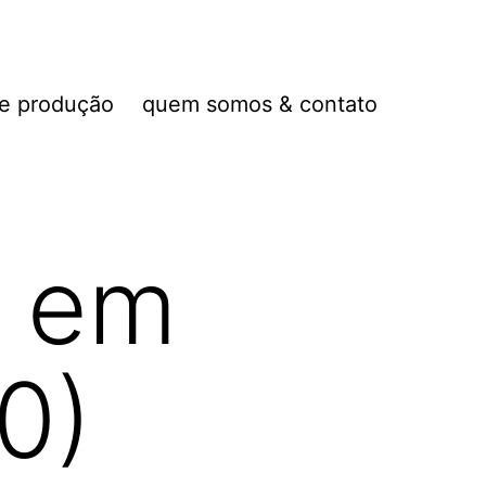
de produção
quem somos & contato
a em
0)