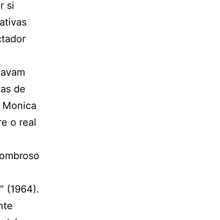
r si
ativas
ctador
idavam
tas de
a Monica
e o real
ssombroso
” (1964).
nte