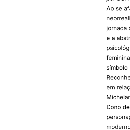
Ao se af
neorreal
jornada 
e a abst
psicológ
feminina
símbolo 
Reconhe
em relaç
Michelan
Dono de
persona
modernos