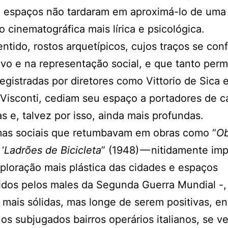
e espaços não tardaram em aproximá-lo de uma
 cinematográfica mais lírica e psicológica.
ntido, rostos arquetípicos, cujos traços se co
ivo e na representação social, e que tanto per
registradas por diretores como Vittorio de Sica 
Visconti, cediam seu espaço a portadores de c
as e, talvez por isso, ainda mais profundas.
mas sociais que retumbavam em obras como “
Ob
‘
Ladrões de Bicicleta
” (1948) — nitidamente im
loração mais plástica das cidades e espaços
idos pelos males da Segunda Guerra Mundial -,
 mais sólidas, mas longe de serem positivas, en
 os subjugados bairros operários italianos, se 