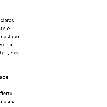
 claros
nte o
se estudo
gem em
ta -, nas
m
dade,
flerte
a mesma