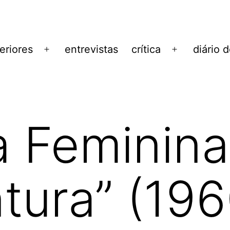
eriores
entrevistas
crítica
diário 
Abrir
Abrir
menu
menu
a Feminin
ntura” (196