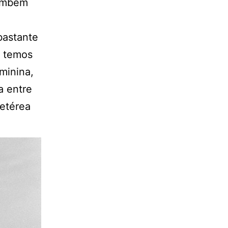
também
bastante
o, temos
minina,
a entre
 etérea