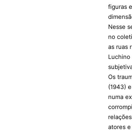
figuras 
dimensão
Nesse se
no colet
as ruas 
Luchino 
subjetiv
Os trau
(1943) e 
numa exp
corromp
relações
atores e