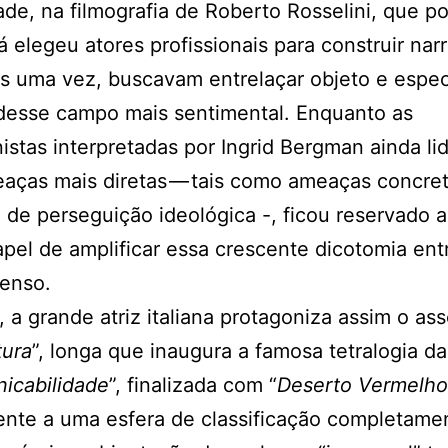
ade, na filmografia de Roberto Rosselini, que po
já elegeu atores profissionais para construir narr
s uma vez, buscavam entrelaçar objeto e espe
desse campo mais sentimental. Enquanto as
istas interpretadas por Ingrid Bergman ainda l
aças mais diretas — tais como ameaças concre
e de perseguição ideológica -, ficou reservado 
papel de amplificar essa crescente dicotomia entr
penso.
 a grande atriz italiana protagoniza assim o a
tura
”, longa que inaugura a famosa tetralogia da
icabilidade
”, finalizada com “
Deserto Vermelho
nte a uma esfera de classificação completame