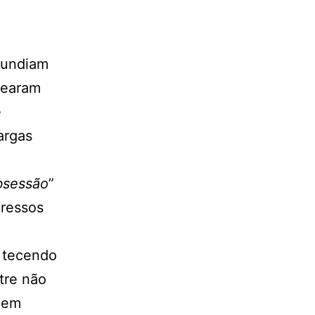
nfundiam
mearam
e
argas
sessão
”
pressos
 tecendo
tre não
veem