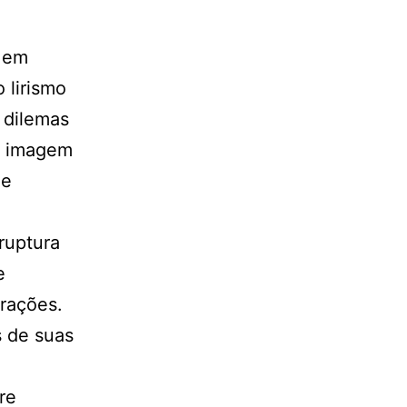
s em
 lirismo
 dilemas
da imagem
 e
ruptura
e
rações.
 de suas
re