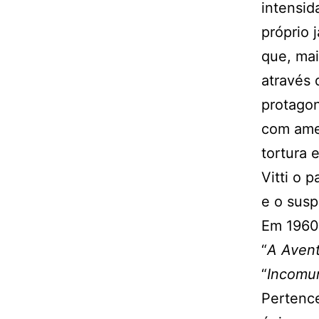
intensid
próprio 
que, mai
através 
protagon
com ame
tortura 
Vitti o 
e o sus
Em 1960,
“
A Aven
“
Incomun
Pertence