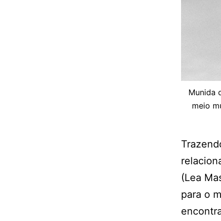
Munida d
meio mu
Trazendo
relacion
(Lea Mas
para o m
encontra