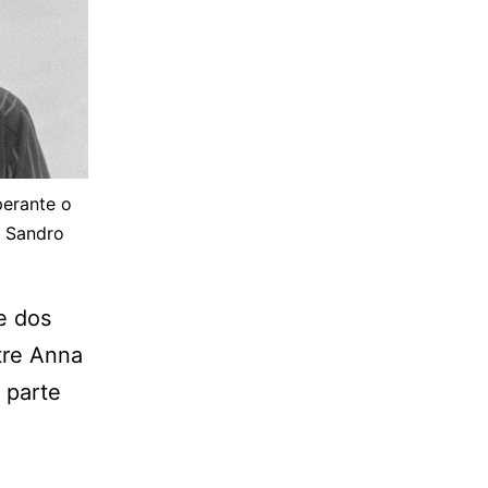
perante o
e Sandro
e dos
tre Anna
 parte