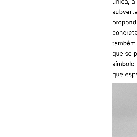
única, a
subverte
propondo
concret
também 
que se p
símbolo 
que esp