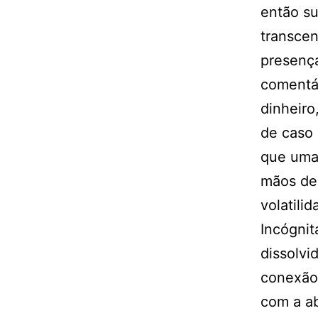
então s
transcen
presença
comentár
dinheiro
de caso 
que uma 
mãos de
volatilid
Incógnit
dissolvi
conexão
com a ab