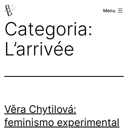
Pular
Menu
Revista
para
Categoria:
Vertovina
o
conteúdo
L’arrivée
Věra Chytilová:
feminismo experimental