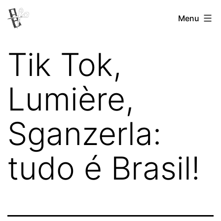
Pular
Menu
Revista
para
Vertovina
o
Tik Tok,
conteúdo
Lumière,
Sganzerla:
tudo é Brasil!