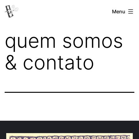
Pular
Menu
Revista
para
Vertovina
o
quem somos
conteúdo
& contato