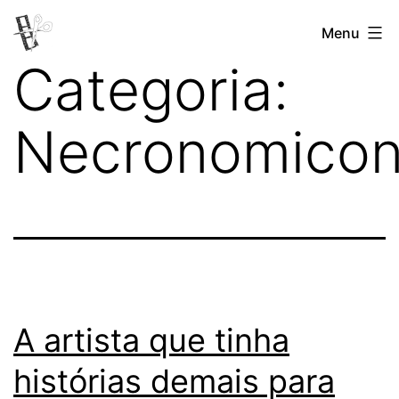
Pular
Menu
Revista
para
Categoria:
Vertovina
o
conteúdo
Necronomico
A artista que tinha
histórias demais para