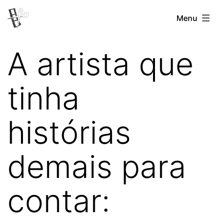
Pular
Menu
Revista
para
Vertovina
o
A artista que
conteúdo
tinha
histórias
demais para
contar: