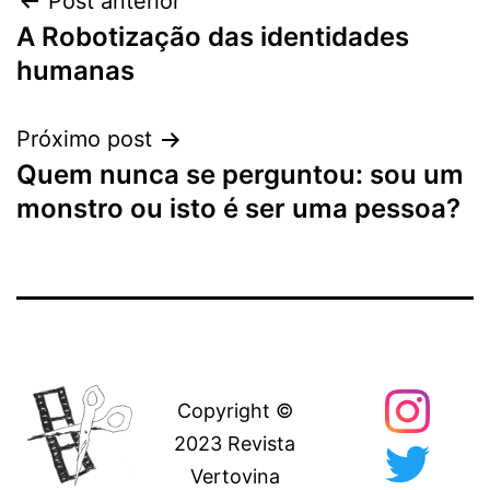
Navegação
Post anterior
A Robotização das identidades
de
humanas
Post
Próximo post
Quem nunca se perguntou: sou um
monstro ou isto é ser uma pessoa?
Copyright ©
2023 Revista
Vertovina