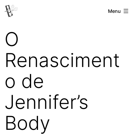
Pular
Menu
Revista
para
Vertovina
o
O
conteúdo
Renasciment
o de
Jennifer’s
Body