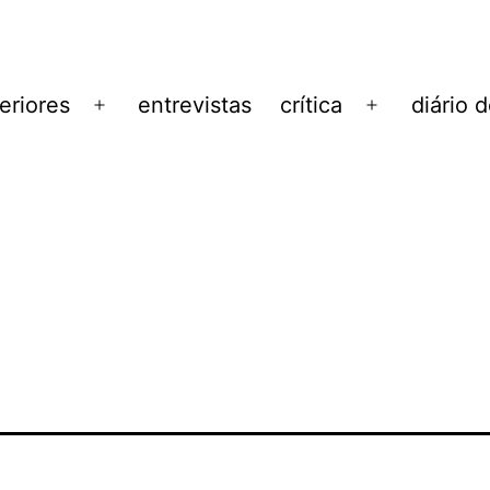
eriores
entrevistas
crítica
diário 
Abrir
Abrir
menu
menu