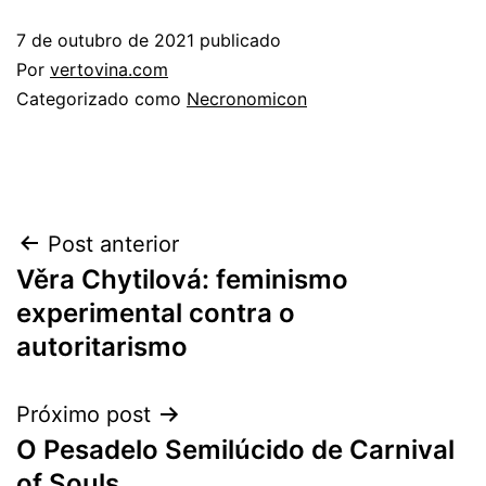
7 de outubro de 2021
publicado
Por
vertovina.com
Categorizado como
Necronomicon
Navegação
Post anterior
Věra Chytilová: feminismo
de
experimental contra o
Post
autoritarismo
Próximo post
O Pesadelo Semilúcido de Carnival
of Souls