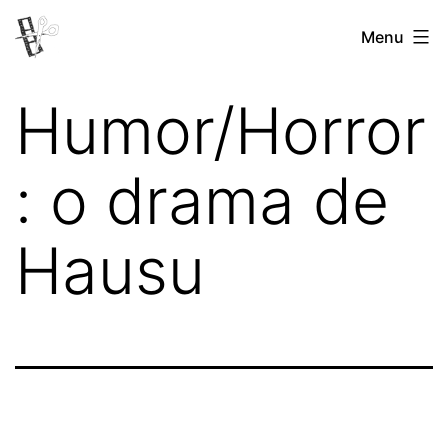
Pular
Menu
Revista
para
Vertovina
o
Humor/Horror
conteúdo
: o drama de
Hausu