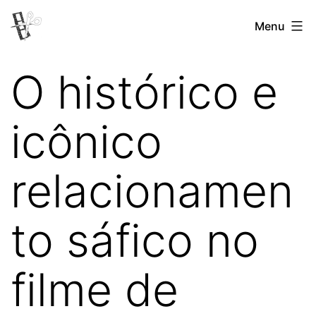
Pular
Menu
Revista
para
Vertovina
o
O histórico e
conteúdo
icônico
relacionamen
to sáfico no
filme de