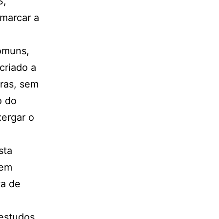
S,
marcar a
omuns,
criado a
vras, sem
o do
xergar o
sta
 em
ta de
 estudos