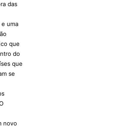
ra das
e e uma
não
ico que
ntro do
aíses que
iam se
os
 O
m novo