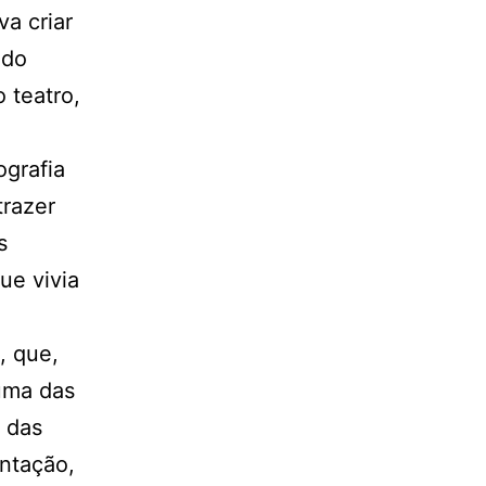
va criar
 do
 teatro,
ografia
trazer
s
ue vivia
, que,
 uma das
o das
ntação,