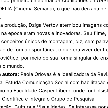
 do primeiro cinejornal de Atualidades da URS
ELIA (Cinema Semana), o que não deixaria de 
.
a produção, Dziga Vertov eternizou imagens c
na época eram novas e inovadoras. Seu filme, 
e conceitos únicos de montagem, diz, sem pala
 e de forma espontânea, o que era viver dentr
oviético, por meio de sua forma singular de en
e o mundo.
 autora:
Paola Orlovas é a idealizadora da Revi
a. Estuda Comunicação Social com habilitação
mo na Faculdade Cásper Líbero, onde foi bolsis
o Científica e integra o Grupo de Pesquisa
ção, Cultura e Visualidades. Se interessa por