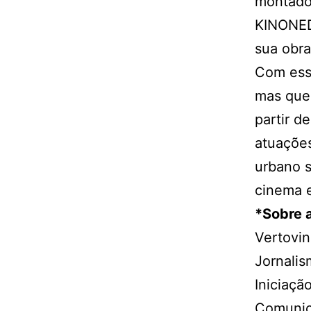
montador
KINONED
sua obra
Com ess
mas que 
partir d
atuações
urbano s
cinema 
*Sobre a
Vertovin
Jornalis
Iniciaçã
Comunica