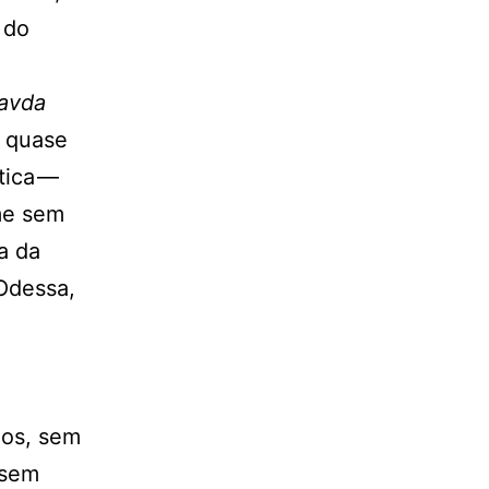
 do
.
avda
s quase
tica —
me sem
a da
Odessa,
los, sem
 sem