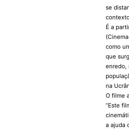
se dista
contexto
É a part
(Cinema-
como um 
que sur
enredo, 
populaçã
na Ucrân
O filme 
“Este fi
cinemáti
a ajuda 