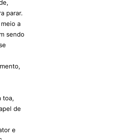
de,
a parar.
 meio a
am sendo
se
amento,
 toa,
apel de
tor e