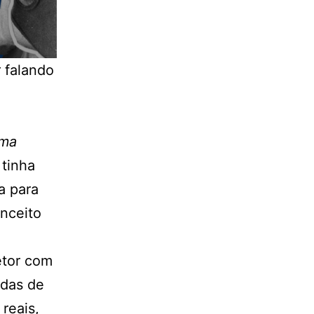
 falando
ma
 tinha
a para
onceito
etor com
adas de
reais,