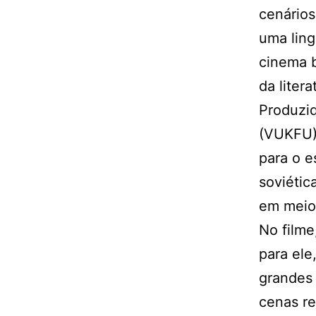
cenários
uma ling
cinema b
da litera
Produzid
(VUKFU) 
para o e
soviétic
em meio
No filme
para ele
grandes 
cenas re