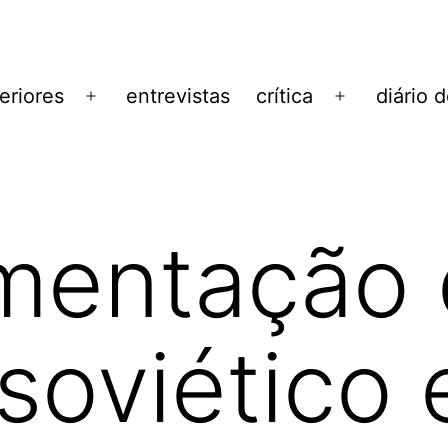
eriores
entrevistas
crítica
diário 
Abrir
Abrir
menu
menu
mentação 
soviético