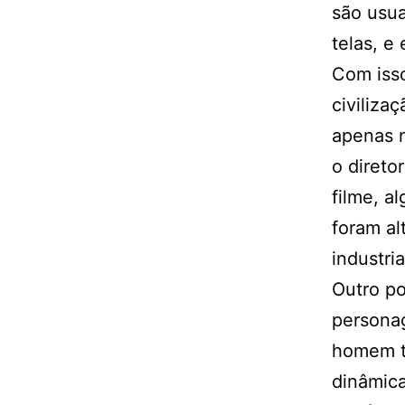
são usua
telas, e
Com iss
civiliza
apenas 
o direto
filme, a
foram al
industri
Outro po
personag
homem t
dinâmica