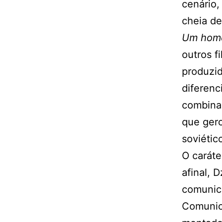
cenário,
cheia de
Um hom
outros f
produzid
diferenc
combina
que ger
soviétic
O caráte
afinal, 
comunica
Comunic