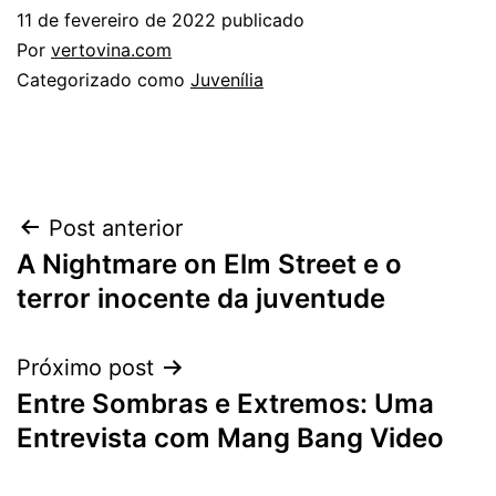
11 de fevereiro de 2022
publicado
Por
vertovina.com
Categorizado como
Juvenília
Navegação
Post anterior
A Nightmare on Elm Street e o
de
terror inocente da juventude
Post
Próximo post
Entre Sombras e Extremos: Uma
Entrevista com Mang Bang Video