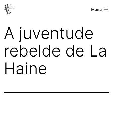
Pular
Menu
Revista
para
Vertovina
o
A juventude
conteúdo
rebelde de La
Haine