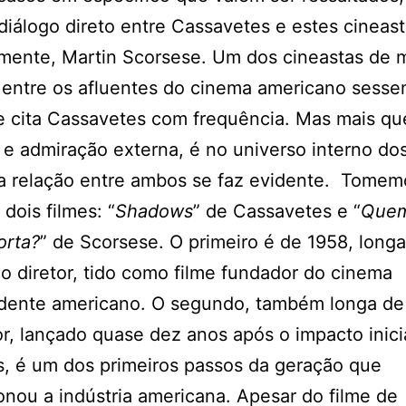
diálogo direto entre Cassavetes e estes cineast
mente, Martin Scorsese. Um dos cineastas de 
entre os afluentes do cinema americano sessen
e cita Cassavetes com frequência. Mas mais qu
 e admiração externa, é no universo interno dos
a relação entre ambos se faz evidente. Tome
dois filmes: “
Shadows
” de Cassavetes e “
Quem
orta?
” de Scorsese. O primeiro é de 1958, long
do diretor, tido como filme fundador do cinema
dente americano. O segundo, também longa de 
or, lançado quase dez anos após o impacto inici
, é um dos primeiros passos da geração que
onou a indústria americana. Apesar do filme de