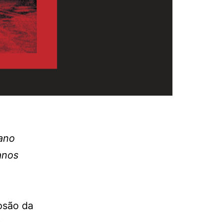
ano
anos
osão da