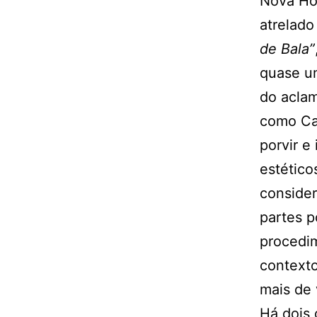
Nova Hol
atrelado
de Bala”
quase u
do aclam
como Ca
porvir e
estético
consider
partes p
procedim
contexto
mais de 
Há dois 