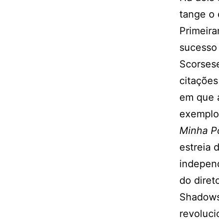
tange o 
Primeira
sucesso 
Scorses
citações
em que 
exemplo 
Minha P
estreia 
indepen
do diret
Shadows
revoluci