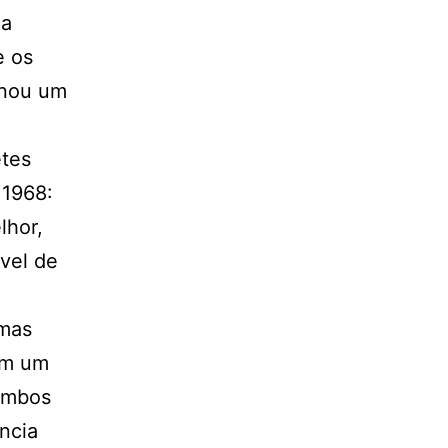
 a
e os
rnou um
etes
 1968:
lhor,
ível de
umas
tam um
 ambos
ncia