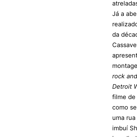
atrelada
Já a abe
realizad
da décad
Cassavet
apresent
montagem
rock and 
Detroit 
filme de
como se 
uma rua
imbuí S