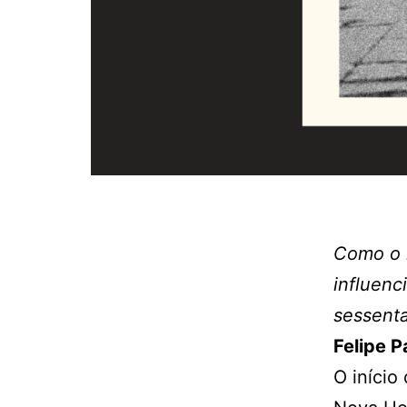
Como o 
influenc
sessent
Felipe P
O início