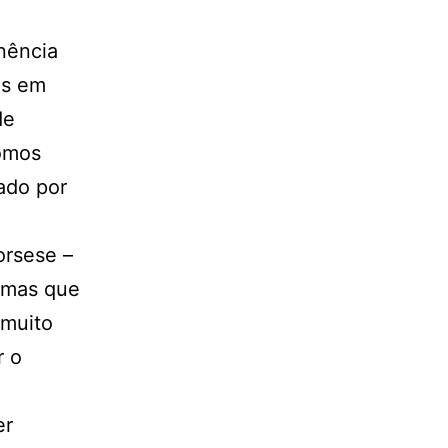
nência
os em
de
omos
ado por
orsese –
, mas que
 muito
r o
er