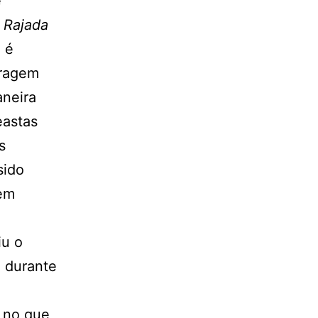
e
 Rajada
, é
tragem
aneira
eastas
s
sido
 em
iu o
d durante
, no que