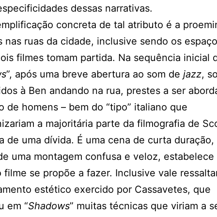
especificidades dessas narrativas.
plificação concreta de tal atributo é a proemi
 nas ruas da cidade, inclusive sendo os espaç
ois filmes tomam partida. Na sequência inicial 
ws
”, após uma breve abertura ao som de
jazz
, s
idos à Ben andando na rua, prestes a ser abord
 de homens – bem do “tipo” italiano que
izariam a majoritária parte da filmografia de Sc
a de uma dívida. É uma cena de curta duração
 de uma montagem confusa e veloz, estabelece
 filme se propõe a fazer. Inclusive vale ressalta
mento estético exercido por Cassavetes, que
u em “
Shadows
” muitas técnicas que viriam a s