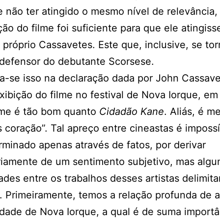
 não ter atingido o mesmo nível de relevância,
ição do filme foi suficiente para que ele atingiss
 próprio Cassavetes. Este que, inclusive, se to
 defensor do debutante Scorsese.
a-se isso na declaração dada por John Cassav
xibição do filme no festival de Nova Iorque, em
lme é tão bom quanto
Cidadão Kane
. Aliás, é me
 coração”. Tal apreço entre cineastas é imposs
rminado apenas através de fatos, por derivar
riamente de um sentimento subjetivo, mas alg
dades entre os trabalhos desses artistas delimi
. Primeiramente, temos a relação profunda de
dade de Nova Iorque, a qual é de suma importâ