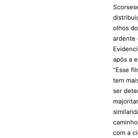
Scorsese
distribu
olhos do
ardente
Evidenci
após a e
“Esse fi
tem mais
ser dete
majorita
similari
caminho
com a ci