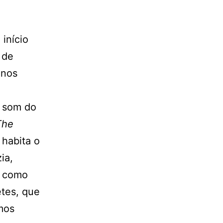
 início
 de
 nos
o som do
The
habita o
ia,
e como
tes, que
mos