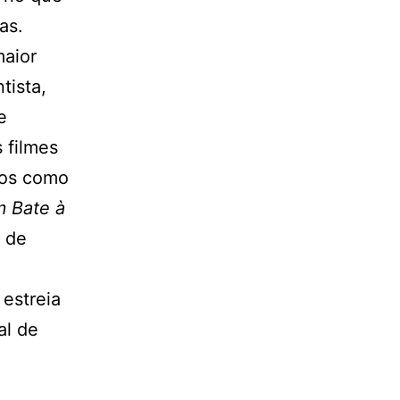
as.
maior
tista,
e
 filmes
mos como
 Bate à
a de
estreia
al de