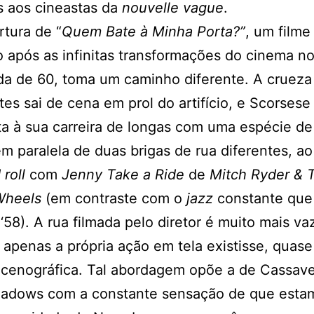
s aos cineastas da
nouvelle vague
.
rtura de “
Quem Bate à Minha Porta?”
, um filme
o após as infinitas transformações do cinema no
a de 60, toma um caminho diferente. A crueza
es sai de cena em prol do artifício, e Scorsese
a à sua carreira de longas com uma espécie de
 paralela de duas brigas de rua diferentes, a
roll
com
Jenny Take a Ride
de
Mitch Ryder & 
Wheels
(em contraste com o
jazz
constante que 
 ‘58). A rua filmada pelo diretor é muito mais vaz
apenas a própria ação em tela existisse, quas
 cenográfica. Tal abordagem opõe a de Cassave
hadows com a constante sensação de que esta