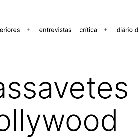
eriores
entrevistas
crítica
diário 
Abrir
Abrir
menu
menu
ssavetes 
ollywood