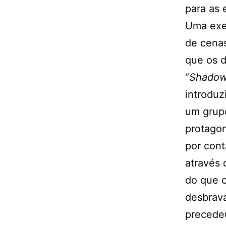
para as 
Uma exem
de cenas
que os d
“
Shado
introduz
um grupo
protagon
por cont
através
do que o
desbrava
precede