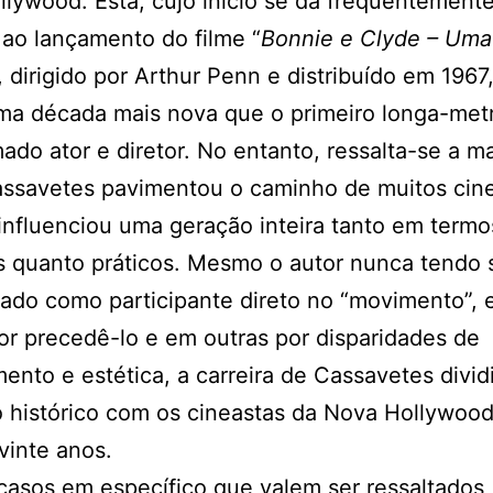
lywood. Esta, cujo início se dá frequentement
 ao lançamento do filme “
Bonnie e Clyde – Uma
, dirigido por Arthur Penn e distribuído em 1967
ma década mais nova que o primeiro longa-me
ado ator e diretor. No entanto, ressalta-se a m
ssavetes pavimentou o caminho de muitos cin
 influenciou uma geração inteira tanto em termo
s quanto práticos. Mesmo o autor nunca tendo 
ado como participante direto no “movimento”,
or precedê-lo e em outras por disparidades de
ento e estética, a carreira de Cassavetes divid
 histórico com os cineastas da Nova Hollywoo
vinte anos.
casos em específico que valem ser ressaltados