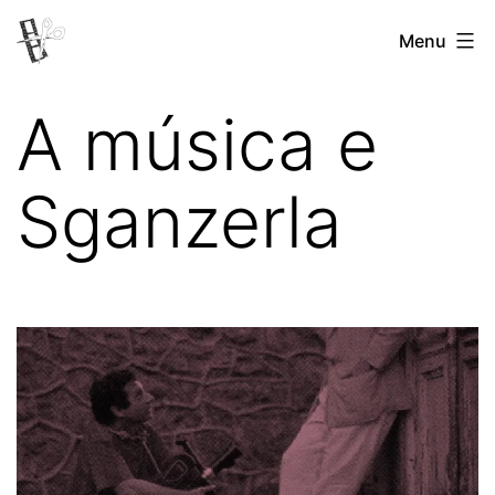
Pular
Menu
Revista
para
Vertovina
o
A música e
conteúdo
Sganzerla