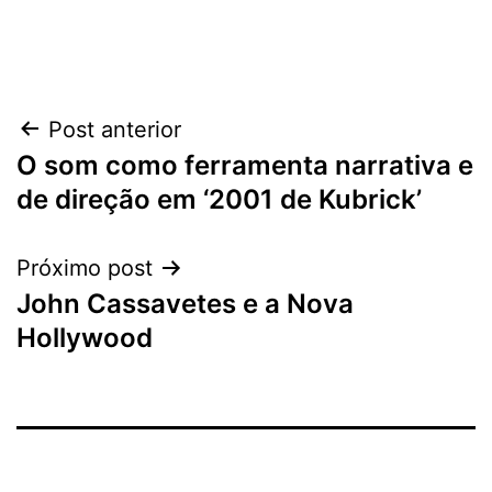
Navegação
Post anterior
O som como ferramenta narrativa e
de
de direção em ‘2001 de Kubrick’
Post
Próximo post
John Cassavetes e a Nova
Hollywood