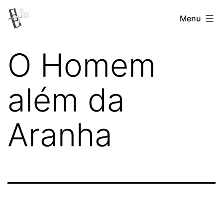
Pular
Menu
Revista
para
Vertovina
o
O Homem
conteúdo
além da
Aranha