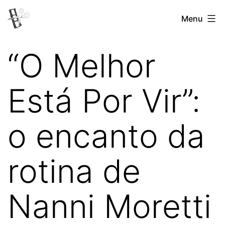
Pular
Menu
Revista
para
Vertovina
o
“O Melhor
conteúdo
Está Por Vir”:
o encanto da
rotina de
Nanni Moretti