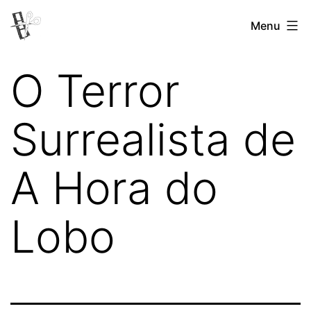
Pular
Menu
Revista
para
Vertovina
o
O Terror
conteúdo
Surrealista de
A Hora do
Lobo