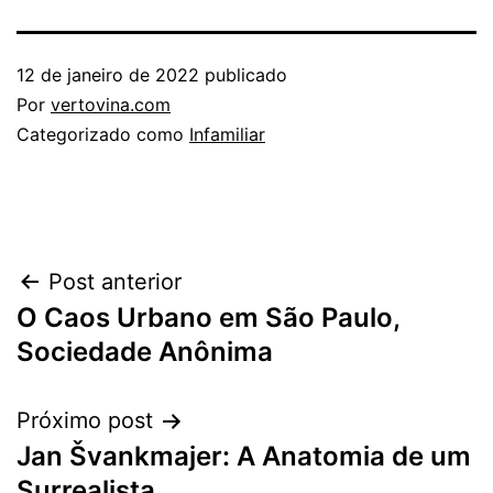
12 de janeiro de 2022
publicado
Por
vertovina.com
Categorizado como
Infamiliar
Navegação
Post anterior
O Caos Urbano em São Paulo,
de
Sociedade Anônima
Post
Próximo post
Jan Švankmajer: A Anatomia de um
Surrealista