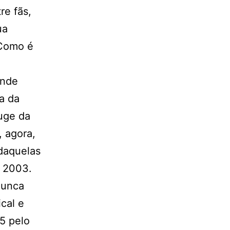
re fãs,
ua
 Como é
ande
a da
auge da
, agora,
daquelas
e 2003.
nunca
cal e
05 pelo