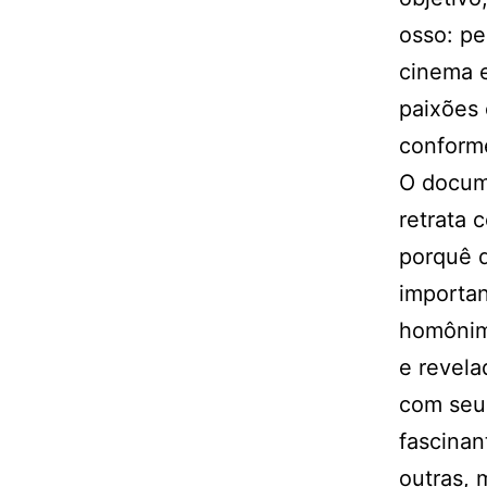
osso: pe
cinema e
paixões 
conform
O docum
retrata 
porquê d
importan
homônimo
e revela
com seu 
fascinan
outras, 