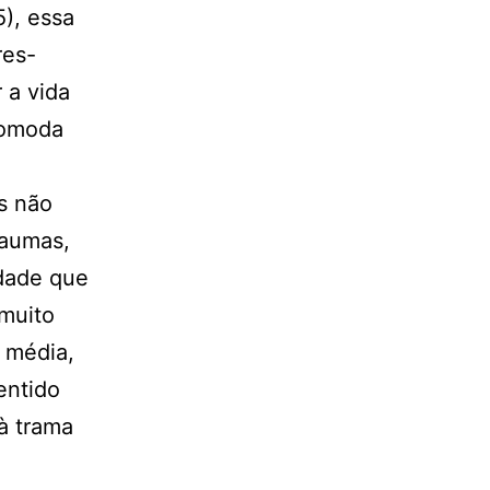
), essa
res-
 a vida
comoda
s não
raumas,
idade que
 muito
 média,
entido
à trama