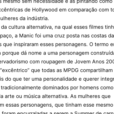
os mesmo sem necessidade e as pintando como
xcêntricas de Hollywood em comparação com t
ulheres da indústria.
da cultura alternativa, na qual esses filmes tin
paço, a Manic foi uma cruz posta nas costas d
 que inspiraram esses personagens. O termo e
a porque dá nome a uma personagem construíd
ervadorismo com roupagem de Jovem Anos 200
 “excêntrico” que todas as MPDG compartilham
s do que ter uma personalidade e querer integ
 tradicionalmente dominados por homens como
 arte ou música alternativa. As mulheres que
ram essas personagens, que tinham esse mesmo
, foram encurraladas a serem a Summer de carn