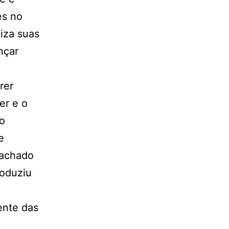
es no
iza suas
nçar
rer
er e o
ão
e
 achado
roduziu
ente das