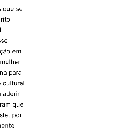
s que se
rito
l
sse
ição em
 mulher
una para
 cultural
 aderir
iram que
let por
mente