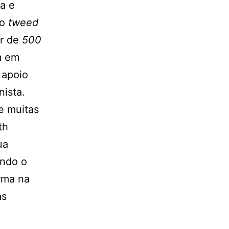
a e
lo
tweed
er de
500
m em
 apoio
nista.
e muitas
th
ua
ando o
rma na
as