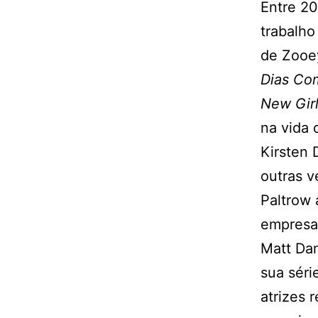
Entre 20
trabalho
de Zooe
Dias Co
New Gir
na vida 
Kirsten 
outras 
Paltrow 
empresa
Matt Dam
sua séri
atrizes 