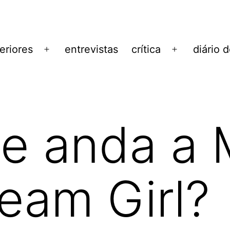
eriores
entrevistas
crítica
diário 
Abrir
Abrir
menu
menu
e anda a 
ream Girl?