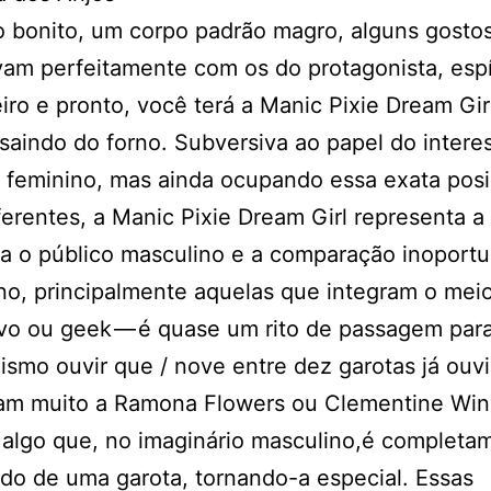
 bonito, um corpo padrão magro, alguns gosto
am perfeitamente com os do protagonista, espí
iro e pronto, você terá a Manic Pixie Dream Gir
 saindo do forno. Subversiva ao papel do intere
 feminino, mas ainda ocupando essa exata pos
ferentes, a Manic Pixie Dream Girl representa a
ra o público masculino e a comparação inoport
no, principalmente aquelas que integram o meio
ivo ou geek — é quase um rito de passagem para
ismo ouvir que / nove entre dez garotas já ouv
am muito a Ramona Flowers ou Clementine Wins
algo que, no imaginário masculino,é completa
do de uma garota, tornando-a especial. Essas