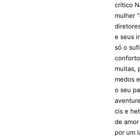
crítico 
mulher “
diretore
e seus i
só o suf
conforto
muitas, 
medos e 
o seu pa
aventure
cis e he
de amor 
por um l