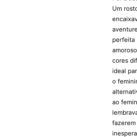
Um rosto
encaixav
aventure
perfeita
amoroso
cores di
ideal pa
o femini
alternat
ao femin
lembrav
fazerem 
inespera