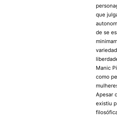
personag
que julg
autonomi
de se es
minimam
variedad
liberdad
Manic Pi
como pe
mulheres
Apesar d
existiu 
filosófi