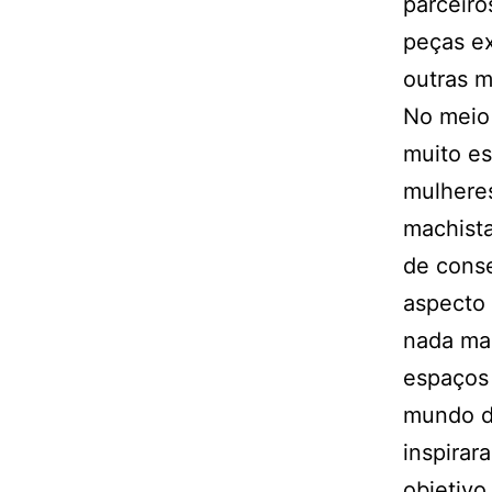
parceir
peças e
outras m
No meio 
muito es
mulheres
machist
de cons
aspecto
nada mai
espaços
mundo da
inspira
objetivo