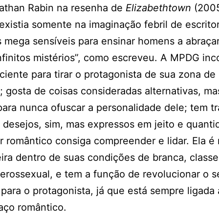
Nathan Rabin na resenha de
Elizabethtown
(2005
existia somente na imaginação febril de escrito
s mega sensíveis para ensinar homens a abraçar
nfinitos mistérios”, como escreveu. A MPDG in
iciente para tirar o protagonista de sua zona de
; gosta de coisas consideradas alternativas, ma
para nunca ofuscar a personalidade dele; tem t
desejos, sim, mas expressos em jeito e quant
r romântico consiga compreender e lidar. Ela é
ira dentro de suas condições de branca, classe
terossexual, e tem a função de revolucionar o s
para o protagonista, já que está sempre ligada 
aço romântico.