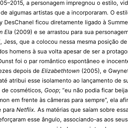
05–2015, a personagem impregnou o estilo, vid
 de algumas artistas que a incorporaram. O esti
y DesChanel ficou diretamente ligado à Summ
m Ela
(2009) e se arrastou para sua personage
l
, Jess, que a colocou nessa mesma posição de
dos homens à sua volta apesar de ser a protago
Dunst foi o par romântico espontâneo e inocent
vezes depois de
Elizabethtown
(2005), e Gwyne
até atribui esse isolamento ao lançamento de s
 de cosméticos,
Goop
; “eu não podia ficar beij
on em frente às câmeras para sempre”, ela afi
e para
Netflix.
As matérias que saíam sobre ess
reforçaram esse ângulo, associando-as aos seus