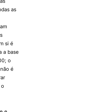
 as
odas as
ham
as
m si é
a a base
0; o
 não é
rar
 o
e e