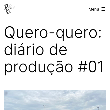
Pular
Menu
Revista
para
Vertovina
o
Quero-quero:
conteúdo
diário de
produção #01