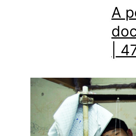
A p
doc
| 4