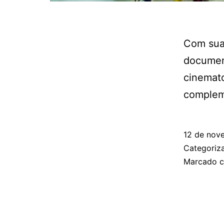
Com sua 
documen
cinemat
complem
12 de nov
Categori
Marcado 