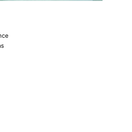
nce
as