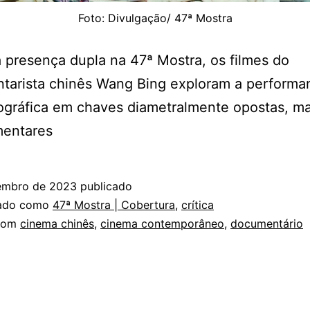
Foto: Divulgação/ 47ª Mostra
presença dupla na 47ª Mostra, os filmes do
tarista chinês Wang Bing exploram a performa
ográfica em chaves diametralmente opostas, m
entares
embro de 2023
publicado
zado como
47ª Mostra | Cobertura
,
crítica
com
cinema chinês
,
cinema contemporâneo
,
documentário