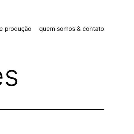
de produção
quem somos & contato
ês