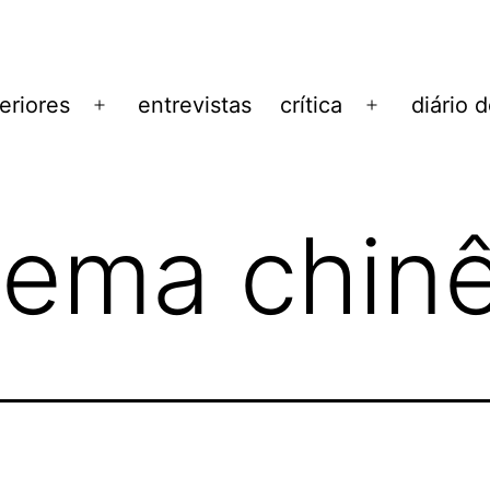
eriores
entrevistas
crítica
diário 
Abrir
Abrir
menu
menu
nema chin