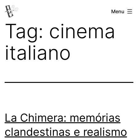
Pular
Menu
Revista
para
Tag:
cinema
Vertovina
o
conteúdo
italiano
La Chimera: memórias
clandestinas e realismo