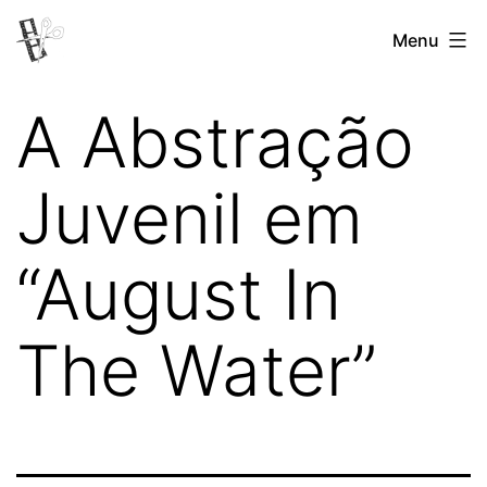
Pular
Menu
Revista
para
Vertovina
o
A Abstração
conteúdo
Juvenil em
“August In
The Water”