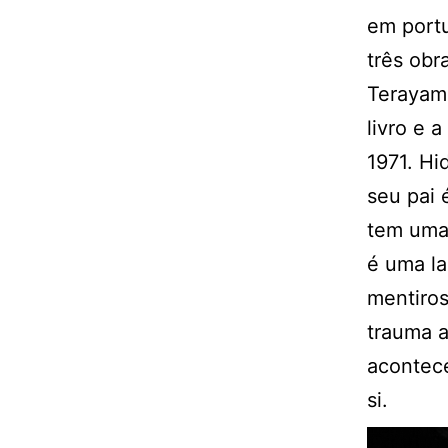
em port
três obr
Terayama
livro e 
1971. Hi
seu pai 
tem uma
é uma la
mentiros
trauma a
acontece
si.