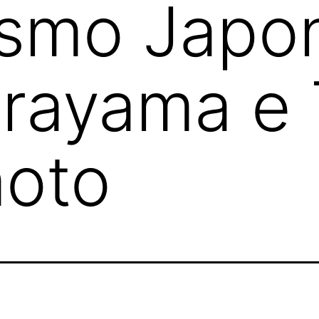
lismo Japo
erayama e
oto