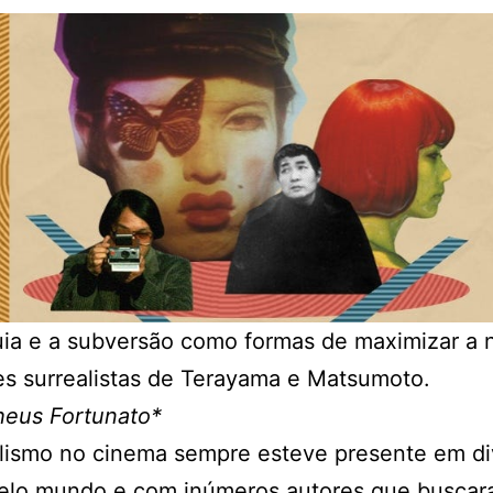
ia e a subversão como formas de maximizar a n
es surrealistas de Terayama e Matsumoto.
heus Fortunato*
alismo no cinema sempre esteve presente em di
pelo mundo e com inúmeros autores que busca