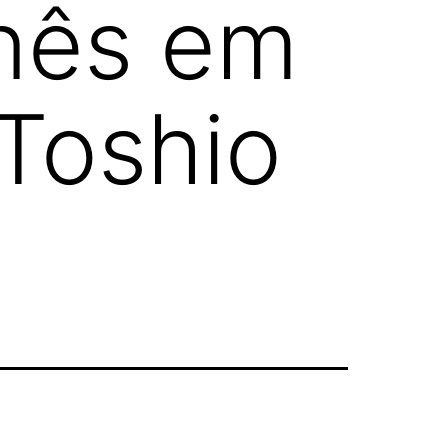
nês em
 Toshio