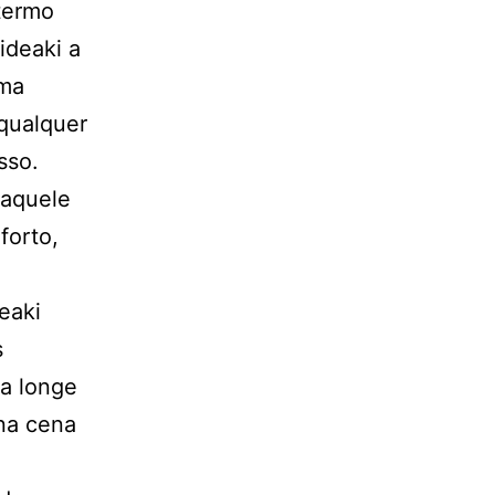
 termo
ideaki a
uma
 qualquer
sso.
daquele
forto,
eaki
s
ra longe
na cena