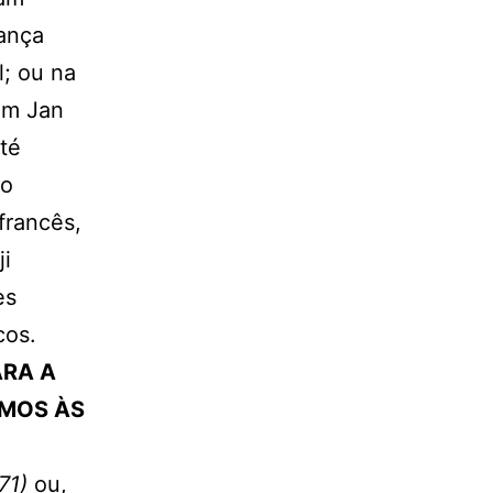
rança
; ou na
om Jan
té
mo
francês,
ji
es
cos.
ARA A
AMOS ÀS
971)
ou,