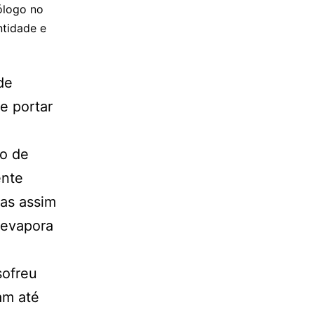
ólogo no
ntidade e
de
e portar
ão de
ente
as assim
 evapora
sofreu
am até