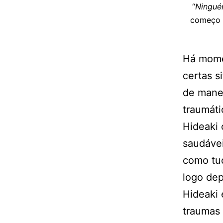
“
Ningué
começo d
Há mome
certas s
de mane
traumáti
Hideaki 
saudáve
como tu
logo dep
Hideaki 
traumas 