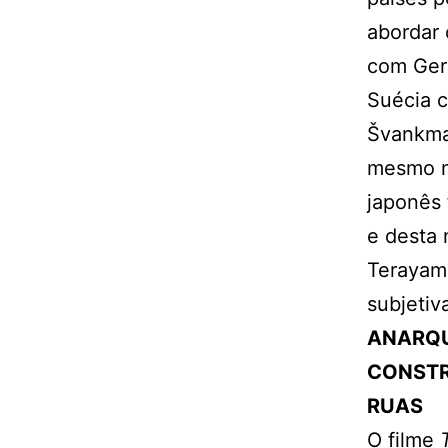
abordar 
com Germ
Suécia 
Švankma
mesmo n
japonês 
e desta 
Terayam
subjetiv
ANARQU
CONSTR
RUAS
O filme