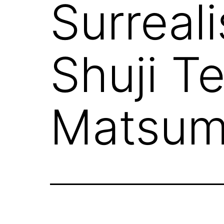
Surrea
Shuji T
Matsum