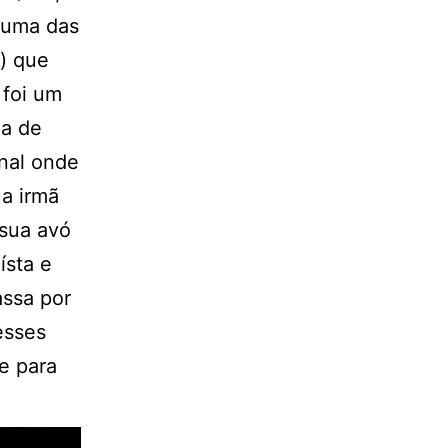
 uma das
) que
 foi um
ga de
onal onde
ua irmã
sua avó
ísta e
assa por
esses
e para