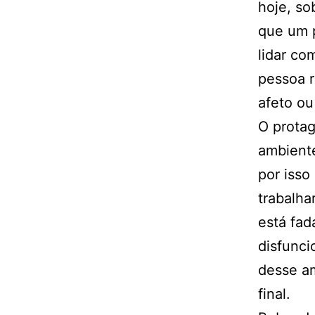
hoje, so
que um p
lidar co
pessoa r
afeto ou
O protag
ambiente
por isso
trabalha
está fad
disfunci
desse a
final.