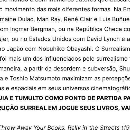
o movimento das mais diferentes formas. Na F
aine Dulac, Man Ray, René Clair e Luis Buñuel
com Ingmar Bergman, ou na República Checa c
jer, ou no Estados Unidos com David Lynch e a
o Japão com Nobuhiko Obayashi. O Surrealis
foi mais um dos influenciados pelo surrealismo 
maneira, a partir da desordem e subversão, Shu
a e Toshio Matsumoto maximizam as percepçõ
as e espaciais em seus universos cinematográfi
IA E TUMULTO COMO PONTO DE PARTIDA P
UÇÃO SURREAL EM JOGUE SEUS LIVROS, V
Throw Away Your Books, Rally in the Streets (1