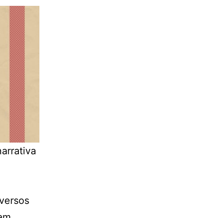
arrativa
versos
ram