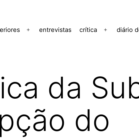
eriores
entrevistas
crítica
diário 
Abrir
Abrir
menu
menu
tica da Su
epção do