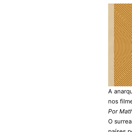
A anarqu
nos film
Por Mat
O surre
países 