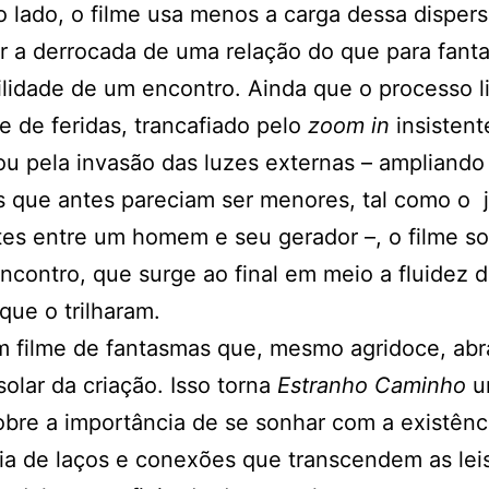
o lado, o filme usa menos a carga dessa disper
 a derrocada de uma relação do que para fant
ilidade de um encontro. Ainda que o processo l
e de feridas, trancafiado pelo
zoom
in
insistent
u pela invasão das luzes externas – ampliando
 que antes pareciam ser menores, tal como o 
tes entre um homem e seu gerador –, o filme s
ncontro, que surge ao final em meio a fluidez 
que o trilharam.
 filme de fantasmas que, mesmo agridoce, abr
solar da criação. Isso torna
Estranho Caminho
u
obre a importância de se sonhar com a existênc
ia de laços e conexões que transcendem as lei