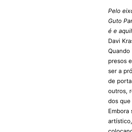
Pelo eix
Guto Par
é e aqui
Davi Kra
Quando 
presos 
ser a pr
de porta
outros, 
dos que 
Embora s
artístico
colocan