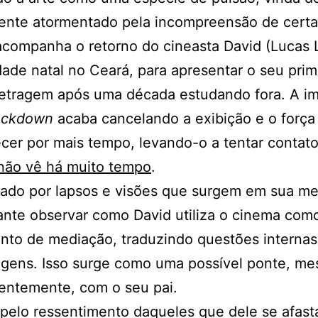
ente atormentado pela incompreensão de certa
acompanha o retorno do cineasta David (Lucas 
dade natal no Ceará, para apresentar o seu prim
etragem após uma década estudando fora. A im
ockdown
acaba cancelando a exibição e o força
er por mais tempo, levando-o a tentar contat
 não vê há muito tempo
.
ado por lapsos e visões que surgem em sua me
ante observar como David utiliza o cinema co
nto de mediação, traduzindo questões interna
agens. Isso surge como uma possível ponte, m
ientemente, com o seu pai.
elo ressentimento daqueles que dele se afast