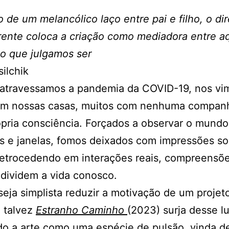
o de um melancólico laço entre pai e filho, o dir
ente coloca a criação como mediadora entre a
lo que julgamos ser
silchik
atravessamos a pandemia da COVID-19, nos vi
em nossas casas, muitos com nenhuma companh
ópria consciência. Forçados a observar o mundo
s e janelas, fomos deixados com impressões so
retrocedendo em interações reais, compreensõe
dividem a vida conosco.
eja simplista reduzir a motivação de um projet
, talvez
Estranho Caminho
(2023) surja desse lu
do a arte como uma espécie de pulsão, vinda d