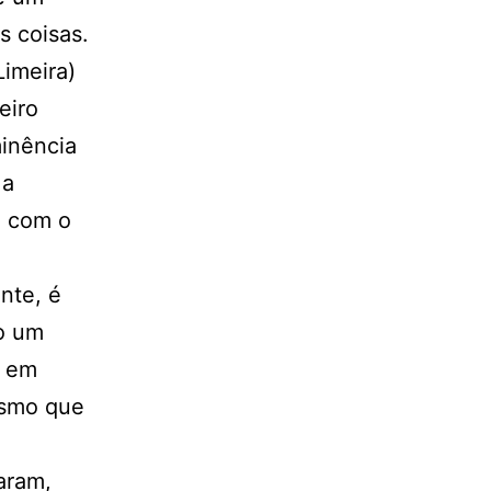
s coisas.
Limeira)
eiro
inência
 a
o com o
nte, é
mo um
s em
esmo que
aram,