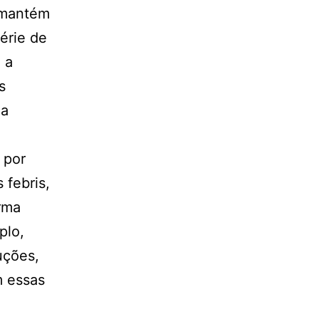
 mantém
érie de
 a
s
ma
 por
febris,
rma
plo,
uções,
m essas