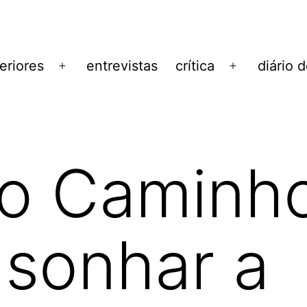
eriores
entrevistas
crítica
diário 
Abrir
Abrir
menu
menu
ho Caminh
 sonhar a