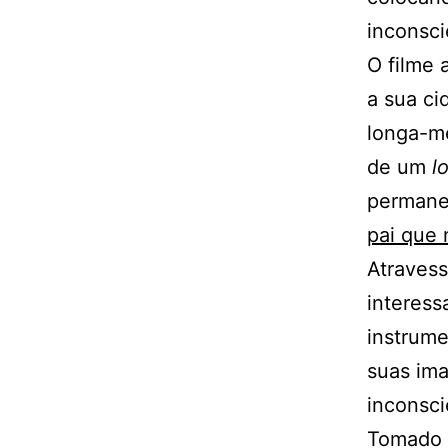
inconsci
O filme 
a sua ci
longa-m
de um
l
permanec
pai que
Atravess
interess
instrume
suas im
inconsc
Tomado p