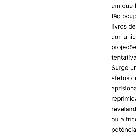
em que 
tão ocup
livros d
comunica
projeçõe
tentativ
Surge um
afetos 
aprision
reprimid
revelan
ou a fri
potência