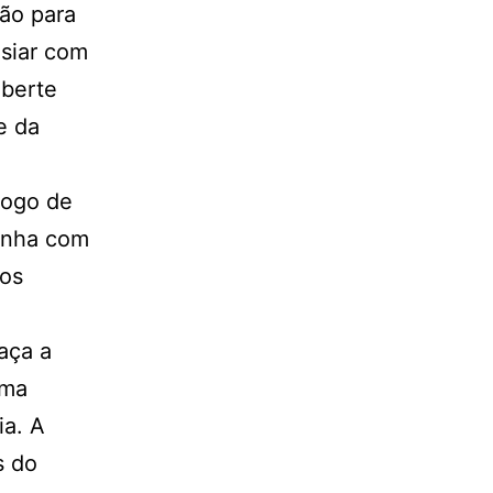
são para
asiar com
iberte
e da
jogo de
onha com
dos
aça a
ma
ia. A
s do