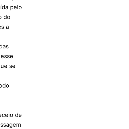
ída pelo
o do
es a
 das
 esse
que se
modo
eceio de
passagem