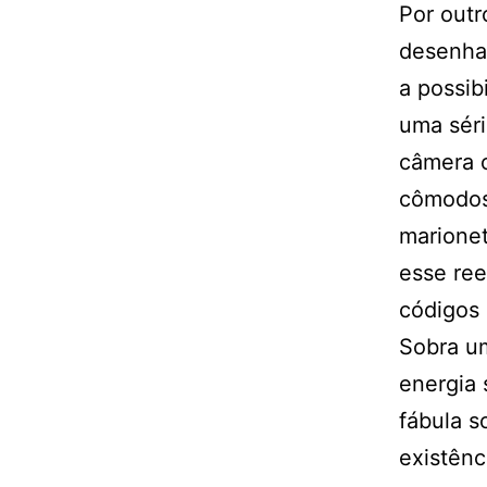
Por outr
desenhar
a possib
uma séri
câmera o
cômodos
marione
esse ree
códigos 
Sobra um
energia 
fábula s
existênc