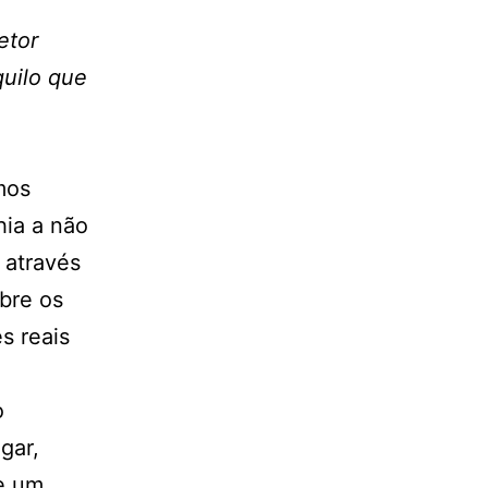
etor
quilo que
mos
ia a não
 através
bre os
s reais
o
gar,
e um