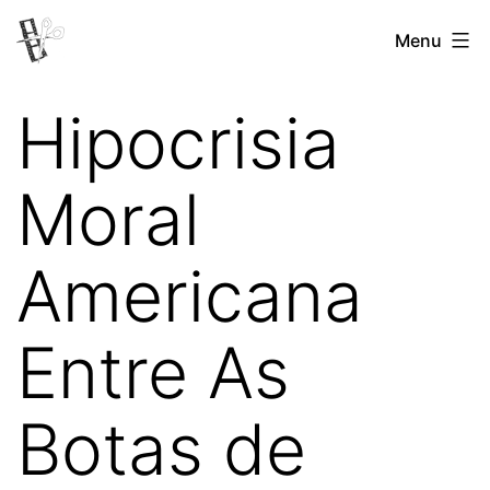
Pular
Menu
Revista
para
Vertovina
o
Hipocrisia
conteúdo
Moral
Americana
Entre As
Botas de