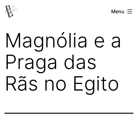
Pular
Menu
Revista
para
Vertovina
o
Magnólia e a
conteúdo
Praga das
Rãs no Egito