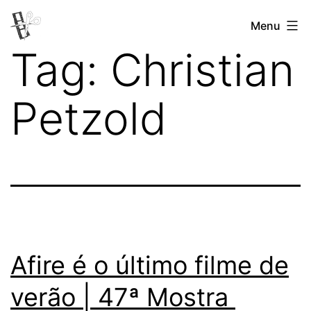
Pular
Menu
Revista
para
Tag:
Christian
Vertovina
o
conteúdo
Petzold
Afire é o último filme de
verão | 47ª Mostra