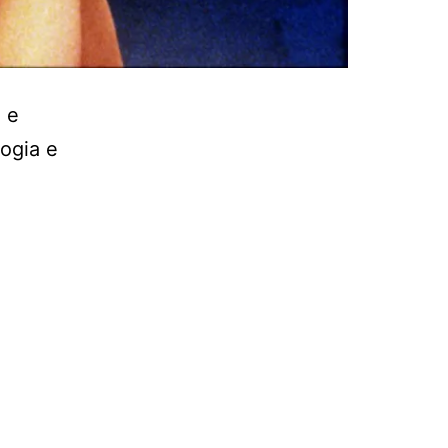
l e
logia e