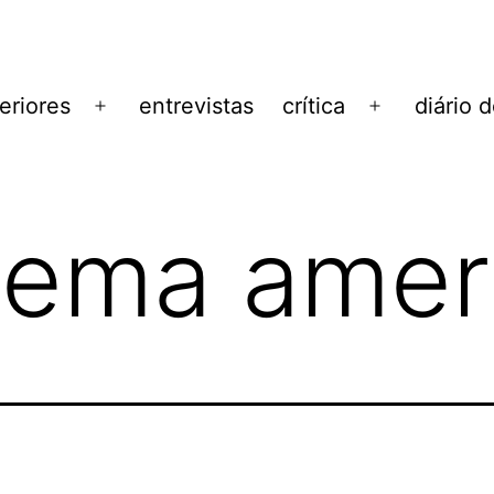
eriores
entrevistas
crítica
diário 
Abrir
Abrir
menu
menu
nema amer