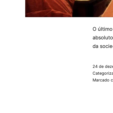
O último
absoluto
da soci
24 de dez
Categori
Marcado 