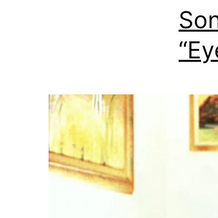
Son
“Ey