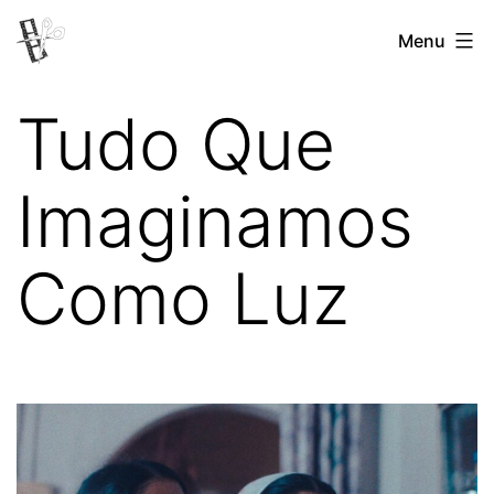
Pular
Menu
Revista
para
Vertovina
o
Tudo Que
conteúdo
Imaginamos
Como Luz