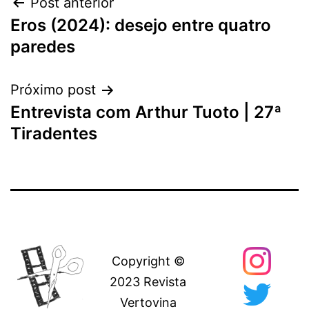
Navegação
Post anterior
Eros (2024): desejo entre quatro
de
paredes
Post
Próximo post
Entrevista com Arthur Tuoto | 27ª
Tiradentes
Copyright ©
2023 Revista
Vertovina