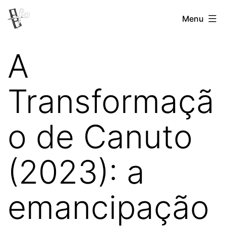
Pular
Menu
Revista
para
Vertovina
o
A
conteúdo
Transformaçã
o de Canuto
(2023): a
emancipação