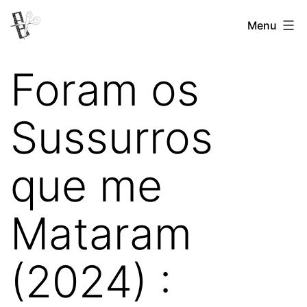
Pular
Menu
Revista
para
Vertovina
o
Foram os
conteúdo
Sussurros
que me
Mataram
(2024) :